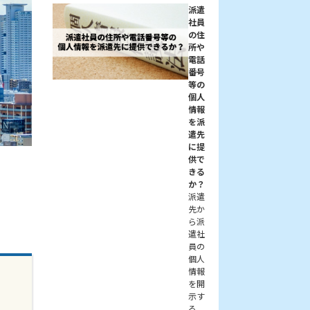
派遣
社員
の住
所や
電話
番号
等の
個人
情報
を派
遣先
に提
供で
きる
か？
派遣
先か
ら派
遣社
員の
個人
情報
を開
示す
る