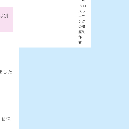
工～
クロ
スラ
ば別
ーニ
ング
の講
座制
作
者……
ました
行状況