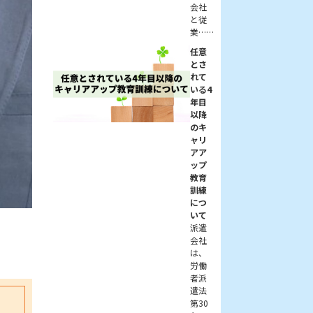
会社
と従
業……
任意
とさ
れて
いる4
年目
以降
のキ
ャリ
アア
ップ
教育
訓練
につ
いて
派遣
会社
は、
労働
者派
遣法
第30