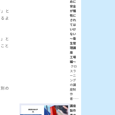
めに
安全
育」と
が犠
牲に
図るよ
され
ては
いけ
ない
い」と
～衛
生管
ること
理講
座
工場
編～
クロ
スラ
ーニ
ング
の講
で別の
座制
作
者……
講座
製作
者の