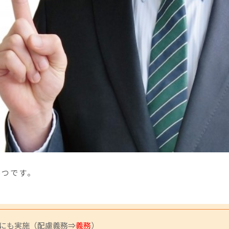
5つです。
にも実施（配慮義務⇒
義務
）