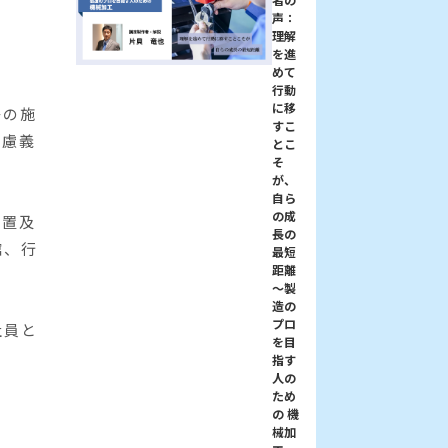
声：
理解
を進
めて
行動
に移
等の施
すこ
配慮義
とこ
そ
が、
自ら
の成
設置及
長の
館、行
最短
距離
～製
造の
プロ
社員と
を目
指す
人の
ため
の 機
械加