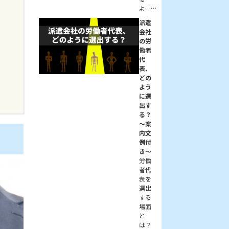
よ……
派遣
会社
の労
働者
代
表、
どの
よう
に選
出す
る？
～案
内文
例付
き～
労働
者代
表を
選出
する
場面
と
は？