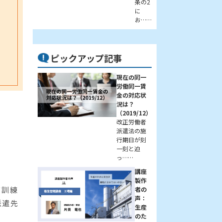
条の2
に
お……
ピックアップ記事
現在の同一
労働同一賃
金の対応状
況は？
（2019/12）
改正労働者
派遣法の施
行期日が刻
一刻と迫
っ……
講座
製作
育訓練
者の
声：
派遣先
生産
のた