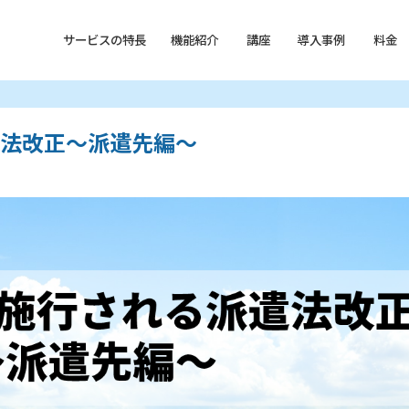
サービスの特長
機能紹介
講座
導⼊事例
料⾦
遣法改正～派遣先編～